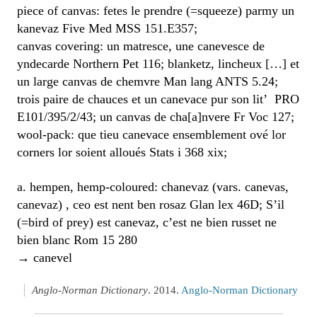
piece of canvas: fetes le prendre (=squeeze) parmy un
kanevaz Five Med MSS 151.E357;
canvas covering: un matresce, une canevesce de
yndecarde Northern Pet 116; blanketz, lincheux […] et
un large canvas de chemvre Man lang ANTS 5.24;
trois paire de chauces et un canevace pur son lit’ PRO
E101/395/2/43; un canvas de cha[a]nvere Fr Voc 127;
wool-pack: que tieu canevace ensemblement ové lor
corners lor soient alloués Stats i 368 xix;
a. hempen, hemp-coloured: chanevaz (vars. canevas,
canevaz) , ceo est nent ben rosaz Glan lex 46D; S’il
(=bird of prey) est canevaz, c’est ne bien russet ne
bien blanc Rom 15 280
→ canevel
Anglo-Norman Dictionary
. 2014.
Anglo-Norman Dictionary