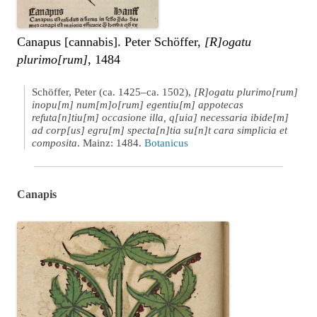
Canapus [cannabis]. Peter Schöffer,
[R]ogatu
plurimo[rum]
, 1484
Schöffer, Peter (ca. 1425–ca. 1502),
[R]ogatu plurimo[rum]
inopu[m] num[m]o[rum] egentiu[m] appotecas
refuta[n]tiu[m] occasione illa, q[uia] necessaria ibide[m]
ad corp[us] egru[m] specta[n]tia su[n]t cara simplicia et
composita
. Mainz: 1484.
Botanicus
Canapis