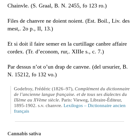
Chainvle. (S. Graal, B. N. 2455, fo 123 ro.)
Files de chanvre ne doient noient. (Est. Boil., Liv. des
mest,. 2o p., II, 13.)
Et si doit il faire semer en la curtillage canbre affaire
cordex. (Tr. d’econom, rur,. XIIIe s., c. 7.)
Par dessus n’ot o’un drap de canvne. (del ursurier, B.
N. 15212, fo 132 vo.)
Godefroy, Frédéric (1826–97),
Complément du dictionnaire
de l’ancienne langue française. et de tous ses dialectes du
IXème au XVème siècle
. Paris: Vieweg, Libraire-Éditeur,
1895-1902. s.v. chanvre.
Lexilogos – Dictionnaire ancien
français
Cannabis sativa