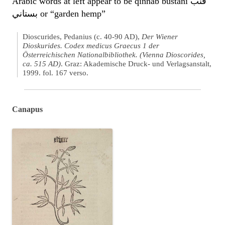
Arabic words at left appear to be qinnab bustani قنب
بستاني or “garden hemp”
Dioscurides, Pedanius (c. 40-90 AD),
Der Wiener
Dioskurides. Codex medicus Graecus 1 der
Österreichischen Nationalbibliothek. (Vienna Dioscorides,
ca. 515 AD)
. Graz: Akademische Druck- und Verlagsanstalt,
1999. fol. 167 verso.
Canapus