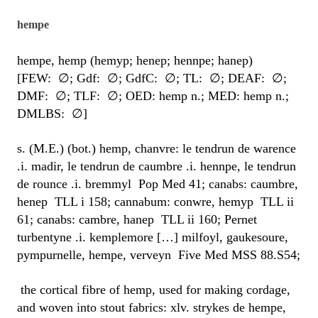
hempe
hempe, hemp (hemyp; henep; hennpe; hanep)
[FEW: ∅; Gdf: ∅; GdfC: ∅; TL: ∅; DEAF: ∅;
DMF: ∅; TLF: ∅; OED: hemp n.; MED: hemp n.;
DMLBS: ∅]
s. (M.E.) (bot.) hemp, chanvre: le tendrun de warence
.i. madir, le tendrun de caumbre .i. hennpe, le tendrun
de rounce .i. bremmyl Pop Med 41; canabs: caumbre,
henep TLL i 158; cannabum: conwre, hemyp TLL ii
61; canabs: cambre, hanep TLL ii 160; Pernet
turbentyne .i. kemplemore […] milfoyl, gaukesoure,
pympurnelle, hempe, verveyn Five Med MSS 88.S54;
the cortical fibre of hemp, used for making cordage,
and woven into stout fabrics: xlv. strykes de hempe,