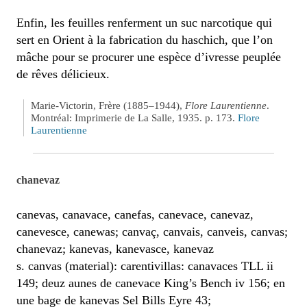
Enfin, les feuilles renferment un suc narcotique qui
sert en Orient à la fabrication du haschich, que l’on
mâche pour se procurer une espèce d’ivresse peuplée
de rêves délicieux.
Marie-Victorin, Frère (1885–1944),
Flore Laurentienne
.
Montréal: Imprimerie de La Salle, 1935. p. 173.
Flore
Laurentienne
chanevaz
canevas, canavace, canefas, canevace, canevaz,
canevesce, canewas; canvaç, canvais, canveis, canvas;
chanevaz; kanevas, kanevasce, kanevaz
s. canvas (material): carentivillas: canavaces TLL ii
149; deuz aunes de canevace King’s Bench iv 156; en
une bage de kanevas Sel Bills Eyre 43;