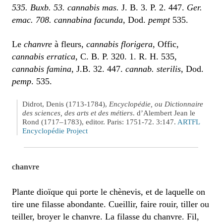
535. Buxb. 53. cannabis mas.
J. B. 3. P. 2. 447.
Ger.
emac. 708. cannabina facunda
, Dod.
pempt
535.
Le
chanvre
à fleurs,
cannabis florigera
, Offic,
cannabis erratica
, C. B. P. 320. 1. R. H. 535,
cannabis famina
, J.B. 32. 447.
cannab. sterilis
, Dod.
pemp
. 535.
Didrot, Denis (1713-1784),
Encyclopédie, ou Dictionnaire
des sciences, des arts et des métiers
. d’Alembert Jean le
Rond (1717–1783), editor. Paris: 1751-72. 3:147.
ARTFL
Encyclopédie Project
chanvre
Plante dioïque qui porte le chènevis, et de laquelle on
tire une filasse abondante. Cueillir, faire rouir, tiller ou
teiller, broyer le chanvre. La filasse du chanvre. Fil,