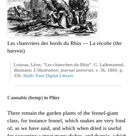
Les chanvriers des bords du Rhin — La récolte (the
harvest)
Loiseau, Léon, “Les chanvriers du Rhin”. G. Lallemamnd,
illustrator.
L’illustration: journal universel
, v. 36, 1860. p.
356.
Hathi Trust Digital Library
Cannabis (hemp) in Pliny
There remain the garden plants of the fennel-giant
class, for instance fennel, which snakes are very fond
of, as we have said, and which when dried is useful
for seasoning a great many dishes, and thapsia, which