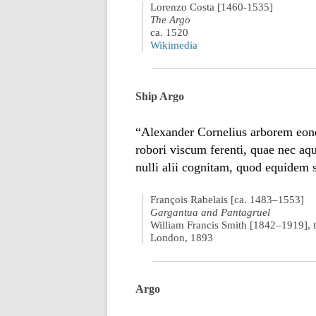
Lorenzo Costa [1460-1535]
The Argo
ca. 1520
Wikimedia
Ship Argo
“Alexander Cornelius arborem eone
robori viscum ferenti, quae nec aqu
nulli alii cognitam, quod equidem s
François Rabelais [ca. 1483–1553]
Gargantua and Pantagruel
William Francis Smith [1842–1919], t
London, 1893
Argo