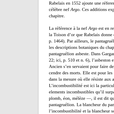
Rabelais en 1552 ajoute une réferen
célèbre nef
Argo
. Ces additions exp
chapitre.
La référence à la nef
Argo
est en re
la Toison d’or que Rabelais donne 
p. 1464). Par ailleurs, le pantagru
les descriptions botaniques du chap
pantagruélion asbeste. Dans Gargant
22; ici, p. 510 et n. 6), l’asbeston
Ancien s’en servaient pour faire de
cendre des morts. Elle est pour les
dans la mesure où elle résiste aux a
L’incombustibilité est ici la particu
elements incombustibles qu’il sur
plomb, éon, mélèze —, il est dit que
pantagruélion. La blancheur du pant
l’incombustibilité et la blancheur 