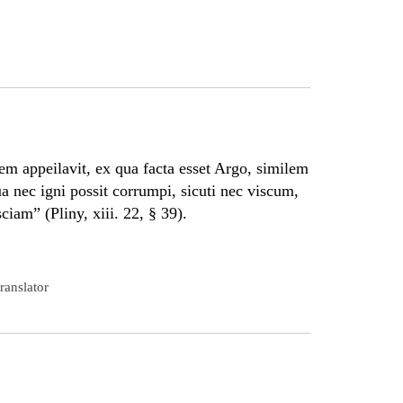
m appeilavit, ex qua facta esset Argo, similem
a nec igni possit corrumpi, sicuti nec viscum,
ciam” (Pliny, xiii. 22, § 39).
ranslator