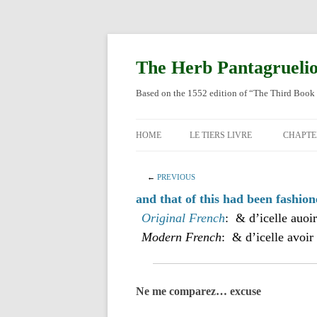
Skip
to
content
The Herb Pantagrueli
Based on the 1552 edition of “The Third Book 
HOME
LE TIERS LIVRE
CHAPTE
ORIGI
←
PREVIOUS
ENGLI
and that of this had been fashion
Original French
: & d’icelle auoir
Modern French
: & d’icelle avoir 
Ne me comparez… excuse