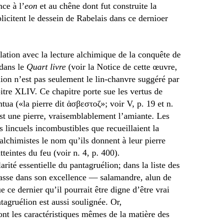
ce à l’
eon
et au chêne dont fut construite la
licitent le dessein de Rabelais dans ce dernioer
lation avec la lecture alchimique de la conquête de
dans le
Quart livre
(voir la Notice de cette œuvre,
élion n’est pas seulement le lin-chanvre suggéré par
itre XLIV. Ce chapitre porte sue les vertus de
ua («la pierre dit ἁσβεστοζ»; voir V, p. 19 et n.
 est une pierre, vraisemblablement l’amiante. Les
s lincuels incombustibles que recueillaient la
 alchimistes le nom qu’ils donnent à leur pierre
tteintes du feu (voir n. 4, p. 400).
larité essentielle du pantagruélion; dans la liste des
passe dans son excellence — salamandre, alun de
 ce dernier qu’il pourrait être digne d’être vrai
agruélion est aussi soulignée. Or,
sont les caractéristiques mêmes de la matière des