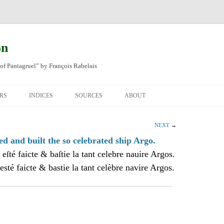
on
of Pantagruel” by François Rabelais
RS
INDICES
SOURCES
ABOUT
NAL FRENCH
OCCUPATIONS
CHAPITRE XLIV
NEXT
→
SH TRANSLATION
PLACES
CHAPITRE L
CHAPTER 49
ed and built the so celebrated ship Argo.
 eſté faicte & baſtie la tant celebre nauire Argos.
ANIMALS
CHAPITRE LI
CHAPTER 50
esté faicte & bastie la tant celèbre navire Argos.
MINERALS
CHAPITRE LII
CHAPTER 51
PEOPLE
CHAPTER 52
PLANTS