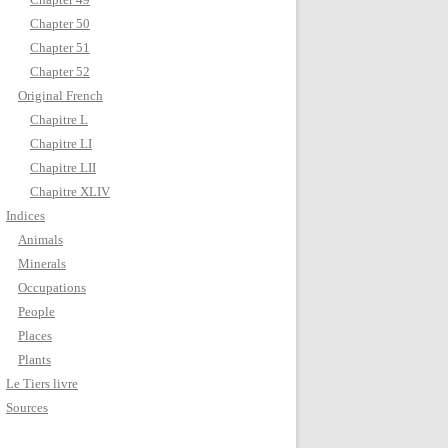
Chapter 50
Chapter 51
Chapter 52
Original French
Chapitre L
Chapitre LI
Chapitre LII
Chapitre XLIV
Indices
Animals
Minerals
Occupations
People
Places
Plants
Le Tiers livre
Sources