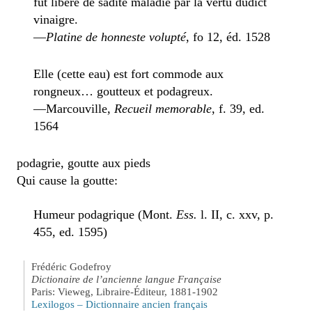
fut liberé de sadite maladie par la vertu dudict
vinaigre.
—
Platine de honneste volupté
, fo 12, éd. 1528
Elle (cette eau) est fort commode aux
rongneux… goutteux et podagreux.
—Marcouville,
Recueil memorable
, f. 39, ed.
1564
podagrie, goutte aux pieds
Qui cause la goutte:
Humeur podagrique (Mont.
Ess.
l. II, c. xxv, p.
455, ed. 1595)
Frédéric Godefroy
Dictionaire de l’ancienne langue Française
Paris: Vieweg, Libraire-Éditeur, 1881-1902
Lexilogos – Dictionnaire ancien français