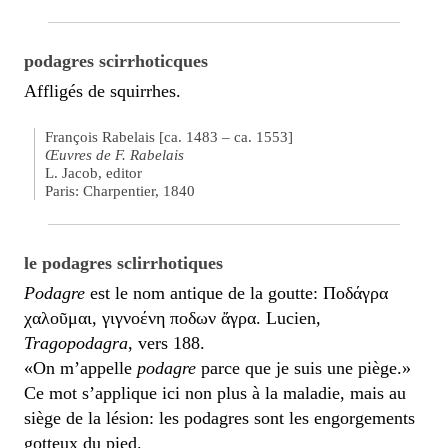
podagres scirrhoticques
Affligés de squirrhes.
François Rabelais [ca. 1483 – ca. 1553]
Œuvres de F. Rabelais
L. Jacob, editor
Paris: Charpentier, 1840
le podagres sclirrhotiques
Podagre
est le nom antique de la goutte: Ποδάγρα
χαλοῦμαι, γιγνοένη ποδων ἄγρα. Lucien,
Tragopodagra
, vers 188.
«On m’appelle
podagre
parce que je suis une piège.»
Ce mot s’applique ici non plus à la maladie, mais au
siège de la lésion: les podagres sont les engorgements
gotteux du pied.