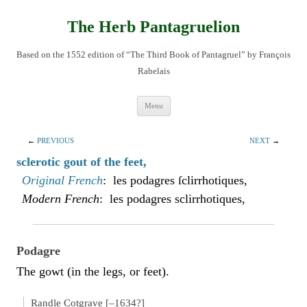
Skip
to
content
The Herb Pantagruelion
Based on the 1552 edition of “The Third Book of Pantagruel” by François
Rabelais
Menu
←
PREVIOUS
NEXT
→
sclerotic gout of the feet,
Original French
: les podagres ſclirrhotiques,
Modern French
: les podagres sclirrhotiques,
Podagre
The gowt (in the legs, or feet).
Randle Cotgrave [–1634?]