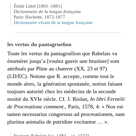
Émile Littré [1801–1881]
Dictionnaire de la langue française
Paris: Hachette, 1872-1877
Dictionnaire vivant de la langue française
les vertus du pantagruelion
Toute les vertus du pantagruélion que Rabelais va
énumérer jusqu’a [voulez guerir une bruslure] sont
attribués par Pline au chanvre (XX, 23 et 97)
(LD/EC). Notons que R. accepte, comme tout le
monde alors, la génération spontanée, notion faisant
toujours autorité chez les médecins de la seconde
moitié du XVIe siècle. Cf. J. Riolan,
In libri Fernelii
de Procreatione comment
., Paris, 1578, 4: « Non est
tamen necessarius congressus ad procreationem, nam
plurima animalia de putridine excitantur … ».
François Rabelais [ca. 1483 – ca. 1553]