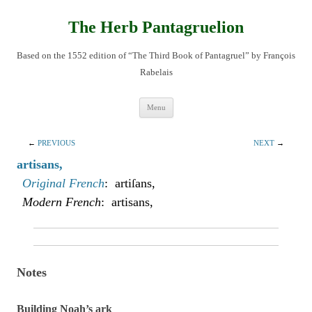
Skip
to
content
The Herb Pantagruelion
Based on the 1552 edition of “The Third Book of Pantagruel” by François
Rabelais
Menu
←
PREVIOUS
NEXT
→
artisans,
Original French
: artiſans,
Modern French
: artisans,
Notes
Building Noah’s ark