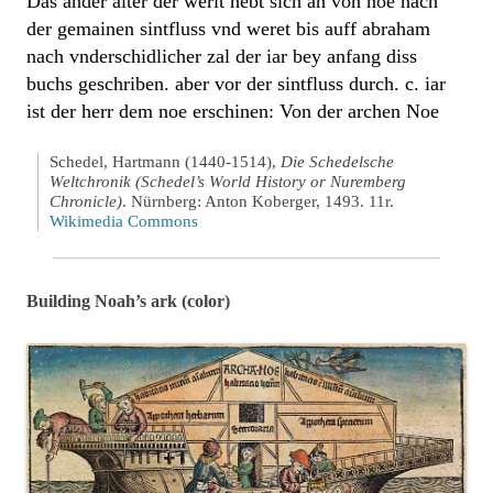
Das ander alter der werlt hebt sich an von noe nach
der gemainen sintfluss vnd weret bis auff abraham
nach vnderschidlicher zal der iar bey anfang diss
buchs geschriben. aber vor der sintfluss durch. c. iar
ist der herr dem noe erschinen: Von der archen Noe
Schedel, Hartmann (1440-1514),
Die Schedelsche
Weltchronik (Schedel’s World History or Nuremberg
Chronicle)
. Nürnberg: Anton Koberger, 1493. 11r.
Wikimedia Commons
Building Noah’s ark (color)